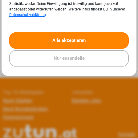
Statistikzwecke. Deine Einwilligung ist freiwillig und kann jederzeit
angepasst oder widerrufen werden. Weitere Infos findest Du in unserer
Datenschutzerklärung
.
«
»
Alle akzeptieren
Nur essentielle
Top 10 Arbeitgeber
Jobseiten
Nach Städten
Beliebte Jobs
Nach Bundesländern
Österreichweit
Kontakt