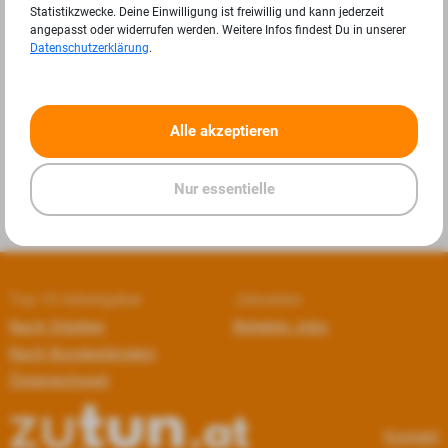
Statistikzwecke. Deine Einwilligung ist freiwillig und kann jederzeit
angepasst oder widerrufen werden. Weitere Infos findest Du in unserer
Datenschutzerklärung
.
«
»
Alle akzeptieren
Nur essentielle
Top 10 Arbeitgeber
Jobseiten
Nach Städten
Beliebte Jobs
Nach Bundesländern
Österreichweit
Kontakt