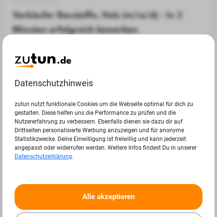
Verkäufer Baustoffe, Holz (m/w/d) - In 3
Minuten erfolgreich bewerben
Einzelhandel
Vollzeit
Job an meine E-Mail-Adresse senden
Datenschutzhinweis
Job ansehen
zutun nutzt funktionale Cookies um die Webseite optimal für dich zu
gestalten. Diese helfen uns die Performance zu prüfen und die
Nutzererfahrung zu verbessern. Ebenfalls dienen sie dazu dir auf
Drittseiten personalisierte Werbung anzuzeigen und für anonyme
Statistikzwecke. Deine Einwilligung ist freiwillig und kann jederzeit
10. Platz
▼ -5
angepasst oder widerrufen werden. Weitere Infos findest Du in unserer
Datenschutzerklärung
.
Spar
Krems an der Donau
Alle akzeptieren
Verkäufer Feinkost (M/W/D) 20 Std./Wo -