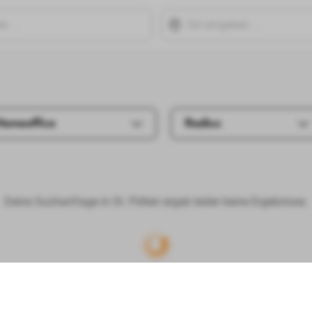
Homeoffice
Radius
Deine Suchanfrage in St. Pölten ergab leider keine Ergebnisse.