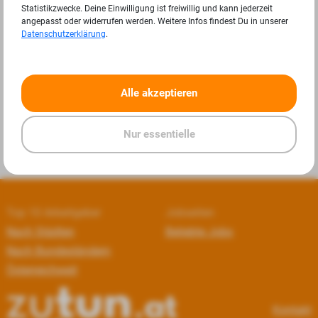
Statistikzwecke. Deine Einwilligung ist freiwillig und kann jederzeit
angepasst oder widerrufen werden. Weitere Infos findest Du in unserer
Datenschutzerklärung
.
«
»
Alle akzeptieren
Nur essentielle
Top 10 Arbeitgeber
Jobseiten
Nach Städten
Beliebte Jobs
Nach Bundesländern
Österreichweit
Kontakt