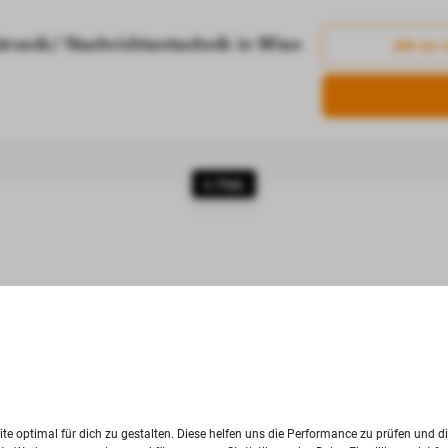
tronik/ Nachrichtentechnik in Wien
Job an 
6. Platz
echatronik (All Genders) -
Job an 
te optimal für dich zu gestalten. Diese helfen uns die Performance zu prüfen und d